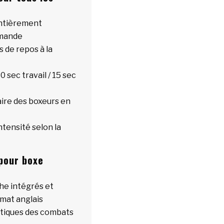
entièrement
mmande
 de repos à la
0 sec travail / 15 sec
aire des boxeurs en
ntensité selon la
 pour boxe
che intégrés et
mat anglais
ntiques des combats