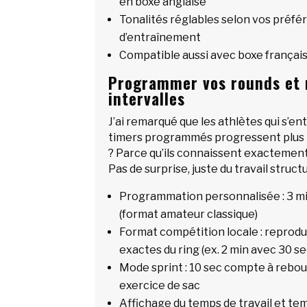
en boxe anglaise
Tonalités réglables selon vos préfé
d’entraînement
Compatible aussi avec boxe françai
Programmer vos rounds et m
intervalles
J’ai remarqué que les athlètes qui s’e
timers programmés progressent plus 
? Parce qu’ils connaissent exactement 
Pas de surprise, juste du travail struct
Programmation personnalisée : 3 min
(format amateur classique)
Format compétition locale : reprodu
exactes du ring (ex. 2 min avec 30 s
Mode sprint : 10 sec compte à rebo
exercice de sac
Affichage du temps de travail et te