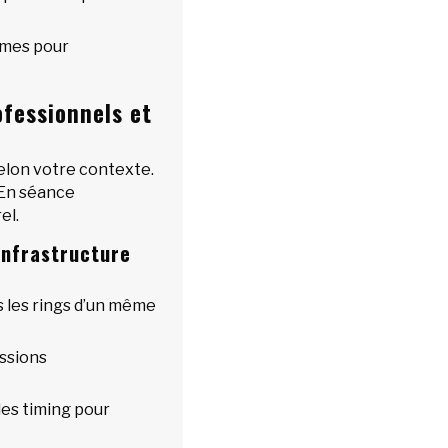
mmes pour
fessionnels et
elon votre contexte.
. En séance
el.
infrastructure
s les rings d’un même
ssions
des timing pour