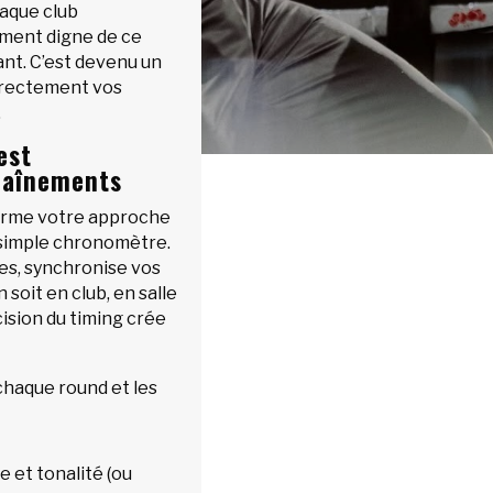
haque club
ement digne de ce
nt. C’est devenu un
rrectement vos
.
est
raînements
orme votre approche
n simple chronomètre.
ces, synchronise vos
 soit en club, en salle
ision du timing crée
haque round et les
 et tonalité (ou