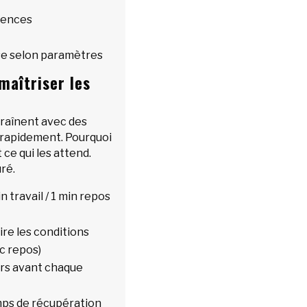
rences
se selon paramètres
aîtriser les
ntraînent avec des
rapidement. Pourquoi
ce qui les attend.
uré.
 travail / 1 min repos
ire les conditions
ec repos)
urs avant chaque
mps de récupération