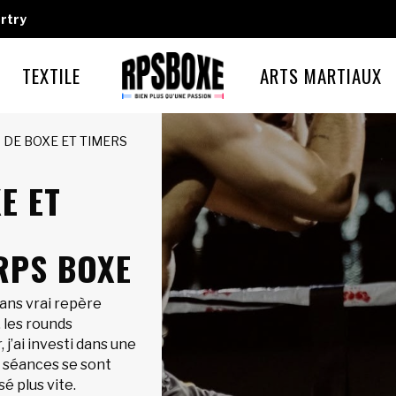
rtry
TEXTILE
ARTS MARTIAUX
 DE BOXE ET TIMERS
E ET
RPS BOXE
ans vrai repère
 les rounds
 j’ai investi dans une
s séances se sont
é plus vite.