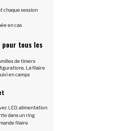
t chaque session
née en cas
l pour tous les
milles de timers
figurations. La filaire
 suivi en camps
et
vec LED, alimentation
ente dans un ring
mande filaire