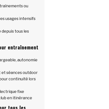
ntraînements ou
es usages intensifs
e depuis tous les
 pour entraînement
hargeable, autonomie
t et séances outdoor
our continuité lors
lectrique fixe
club en itinérance
our tous les