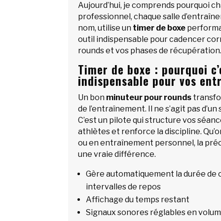
Aujourd’hui, je comprends pourquoi c
professionnel, chaque salle d’entraîn
nom, utilise un
timer de boxe
performa
outil indispensable pour cadencer co
rounds et vos phases de récupération
Timer de boxe : pourquoi c’
indispensable pour vos ent
Un bon
minuteur pour rounds
transf
de l’entraînement. Il ne s’agit pas d’u
C’est un pilote qui structure vos séan
athlètes et renforce la discipline. Qu’on
ou en entraînement personnel, la préc
une vraie différence.
Gère automatiquement la durée de c
intervalles de repos
Affichage du temps restant
Signaux sonores réglables en volume