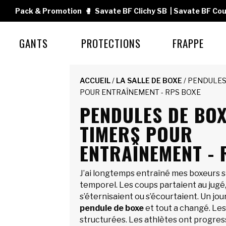
Pack & Promotion
🥊
Savate BF Clichy SB
|
Savate BF Cou
GANTS
PROTECTIONS
FRAPPE
ACCUEIL
/
LA SALLE DE BOXE
/ PENDULES
POUR ENTRAÎNEMENT - RPS BOXE
PENDULES DE BOX
TIMERS POUR
ENTRAÎNEMENT - 
J’ai longtemps entraîné mes boxeurs s
temporel. Les coups partaient au jugé,
s’éternisaient ou s’écourtaient. Un jour,
pendule de boxe
et tout a changé. Le
structurées. Les athlètes ont progress