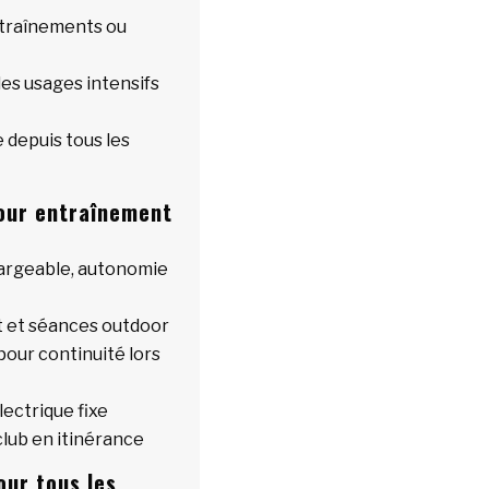
ntraînements ou
es usages intensifs
e depuis tous les
 pour entraînement
hargeable, autonomie
t et séances outdoor
our continuité lors
lectrique fixe
club en itinérance
our tous les