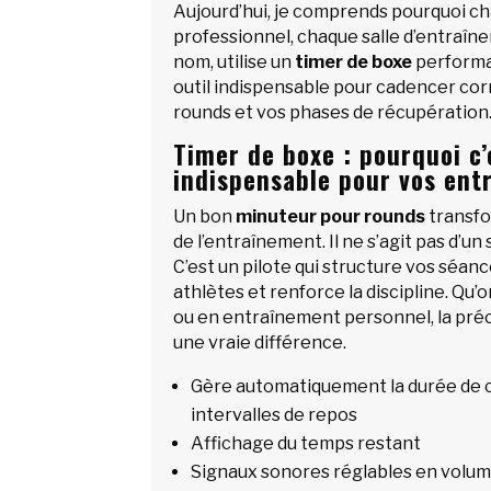
Aujourd’hui, je comprends pourquoi c
professionnel, chaque salle d’entraîn
nom, utilise un
timer de boxe
performa
outil indispensable pour cadencer co
rounds et vos phases de récupération
Timer de boxe : pourquoi c’
indispensable pour vos ent
Un bon
minuteur pour rounds
transf
de l’entraînement. Il ne s’agit pas d’u
C’est un pilote qui structure vos séan
athlètes et renforce la discipline. Qu’on
ou en entraînement personnel, la préc
une vraie différence.
Gère automatiquement la durée de c
intervalles de repos
Affichage du temps restant
Signaux sonores réglables en volume