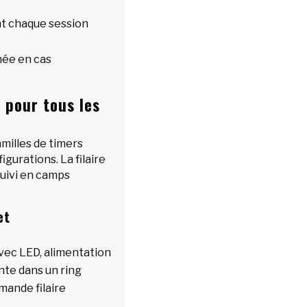
t chaque session
née en cas
l pour tous les
milles de timers
figurations. La filaire
 suivi en camps
et
vec LED, alimentation
ente dans un ring
mande filaire