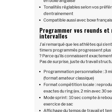
en boxe anglaise
Tonalités réglables selon vos préfé
d’entraînement
Compatible aussi avec boxe françai
Programmer vos rounds et m
intervalles
J’ai remarqué que les athlètes qui s’e
timers programmés progressent plus 
? Parce qu’ils connaissent exactement 
Pas de surprise, juste du travail struct
Programmation personnalisée : 3 min
(format amateur classique)
Format compétition locale : reprodu
exactes du ring (ex. 2 min avec 30 s
Mode sprint : 10 sec compte à rebo
exercice de sac
Affichage du temps de travail et te