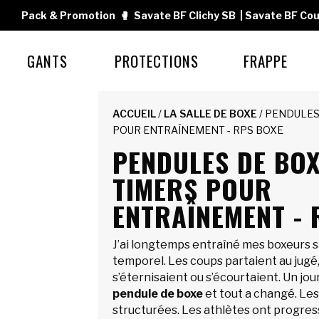
Pack & Promotion
🥊
Savate BF Clichy SB
|
Savate BF Cou
GANTS
PROTECTIONS
FRAPPE
ACCUEIL
/
LA SALLE DE BOXE
/ PENDULES
POUR ENTRAÎNEMENT - RPS BOXE
PENDULES DE BOX
TIMERS POUR
ENTRAÎNEMENT - 
J’ai longtemps entraîné mes boxeurs s
temporel. Les coups partaient au jugé,
s’éternisaient ou s’écourtaient. Un jour,
pendule de boxe
et tout a changé. Le
structurées. Les athlètes ont progress