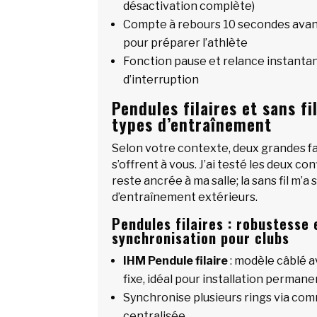
désactivation complète)
Compte à rebours 10 secondes avan
pour préparer l’athlète
Fonction pause et relance instanta
d’interruption
Pendules filaires et sans fi
types d’entraînement
Selon votre contexte, deux grandes fa
s’offrent à vous. J’ai testé les deux con
reste ancrée à ma salle; la sans fil m’a
d’entraînement extérieurs.
Pendules filaires : robustesse 
synchronisation pour clubs
IHM Pendule filaire
: modèle câblé a
fixe, idéal pour installation perman
Synchronise plusieurs rings via com
centralisée