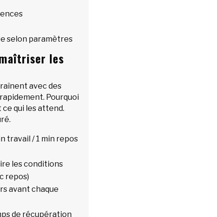
rences
se selon paramètres
aîtriser les
ntraînent avec des
rapidement. Pourquoi
ce qui les attend.
uré.
 travail / 1 min repos
ire les conditions
ec repos)
urs avant chaque
mps de récupération