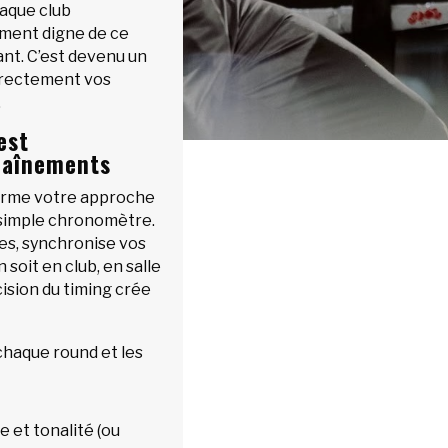
haque club
ement digne de ce
nt. C’est devenu un
rrectement vos
.
est
raînements
orme votre approche
n simple chronomètre.
ces, synchronise vos
 soit en club, en salle
ision du timing crée
haque round et les
 et tonalité (ou