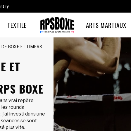
rtry
TEXTILE
ARTS MARTIAUX
 DE BOXE ET TIMERS
E ET
RPS BOXE
ans vrai repère
 les rounds
 j’ai investi dans une
s séances se sont
é plus vite.