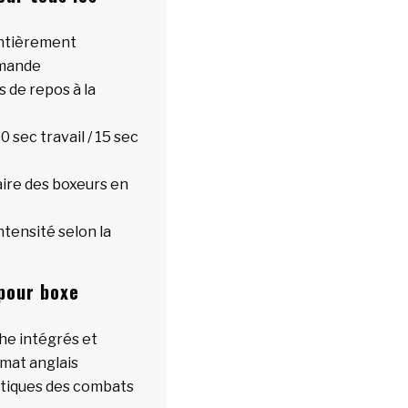
entièrement
mmande
 de repos à la
0 sec travail / 15 sec
aire des boxeurs en
ntensité selon la
 pour boxe
che intégrés et
mat anglais
ntiques des combats