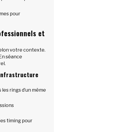
mmes pour
fessionnels et
elon votre contexte.
. En séance
el.
infrastructure
s les rings d’un même
ssions
des timing pour