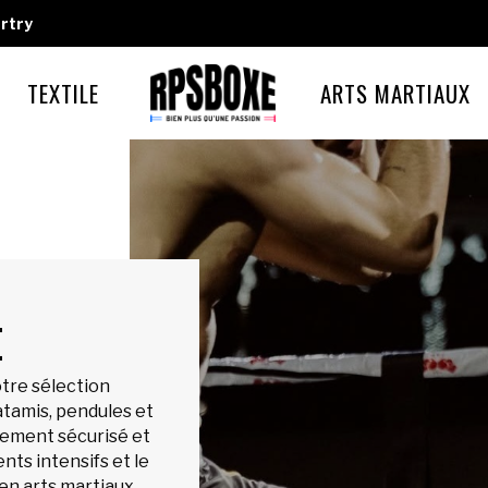
rtry
TEXTILE
ARTS MARTIAUX
E
tre sélection
atamis, pendules et
nement sécurisé et
ts intensifs et le
n arts martiaux.