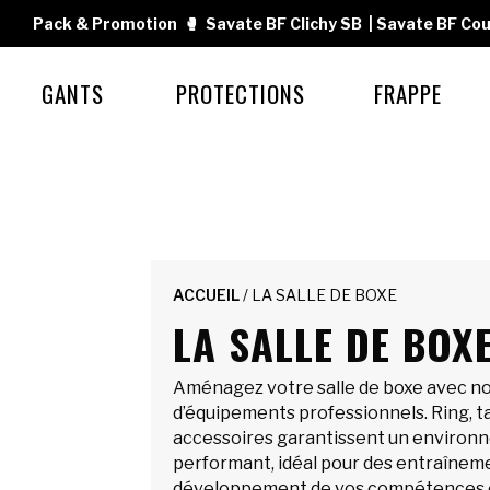
Pack & Promotion
🥊
Savate BF Clichy SB
|
Savate BF Cou
GANTS
PROTECTIONS
FRAPPE
ACCUEIL
/ LA SALLE DE BOXE
LA SALLE DE BOX
Aménagez votre salle de boxe avec no
d’équipements professionnels. Ring, t
accessoires garantissent un environ
performant, idéal pour des entraînemen
développement de vos compétences e