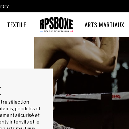
rtry
TEXTILE
ARTS MARTIAUX
E
tre sélection
atamis, pendules et
nement sécurisé et
ts intensifs et le
n arts martiaux.