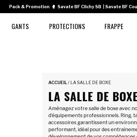
Pack & Promotion
🥊
Savate BF Clichy SB
|
Savate BF Cou
GANTS
PROTECTIONS
FRAPPE
ACCUEIL
/ LA SALLE DE BOXE
LA SALLE DE BOX
Aménagez votre salle de boxe avec no
d’équipements professionnels. Ring, t
accessoires garantissent un environ
performant, idéal pour des entraînemen
développement de vos compétences e