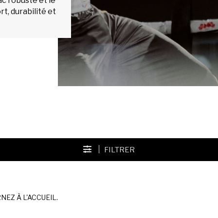
ac robuste et le
t, durabilité et
FILTRER
EZ À L'ACCUEIL.