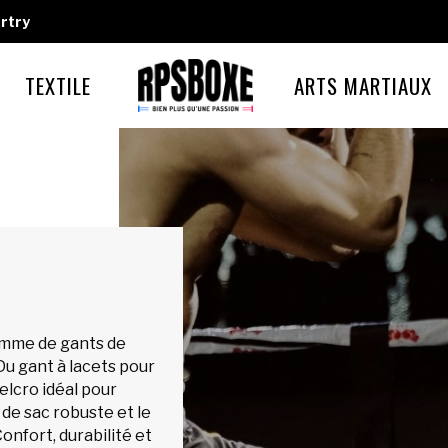
rtry
TEXTILE
ARTS MARTIAUX
amme de gants de
Du gant à lacets pour
lcro idéal pour
 de sac robuste et le
onfort, durabilité et