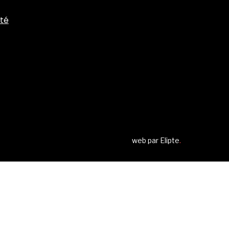
ité
web par
Elipte
.