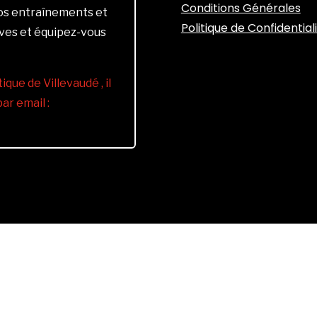
Conditions Générales
vos entraînements et
Politique de Confidential
ives et équipez-vous
ique de Villevaudé , il
r email :