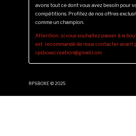
avons tout ce dont vous avez besoin pour 
compétitions. Profitez de nos offres exclus
comme un champion.
Attention , si vous souhaitez passer à la bout
est recommandé de nous contacter avant pa
rpsboxecreation@gmail.com
RPSBOXE © 2025