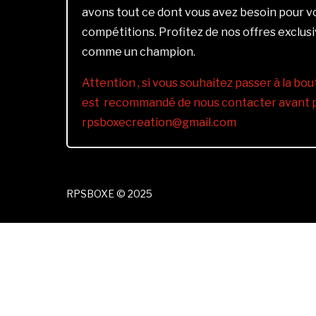
avons tout ce dont vous avez besoin pour 
compétitions. Profitez de nos offres exclus
comme un champion.
Attention , si vous souhaitez passer à la bout
est recommandé de nous contacter avant pa
rpsboxecreation@gmail.com
RPSBOXE © 2025