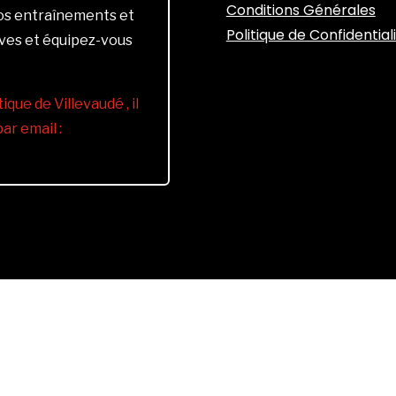
Conditions Générales
vos entraînements et
Politique de Confidential
ives et équipez-vous
ique de Villevaudé , il
r email :