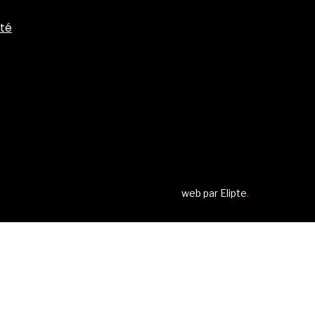
ité
web par
Elipte
.