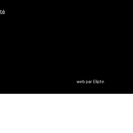
ité
web par
Elipte
.