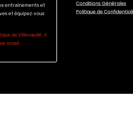
Conditions Générales
vos entraînements et
Politique de Confidential
ives et équipez-vous
ique de Villevaudé , il
r email :