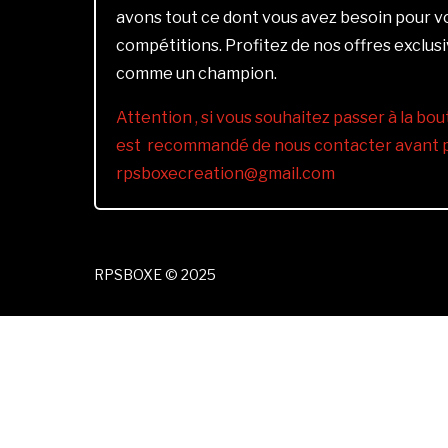
avons tout ce dont vous avez besoin pour 
compétitions. Profitez de nos offres exclus
comme un champion.
Attention , si vous souhaitez passer à la bout
est recommandé de nous contacter avant pa
rpsboxecreation@gmail.com
RPSBOXE © 2025