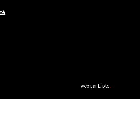
ité
web par
Elipte
.