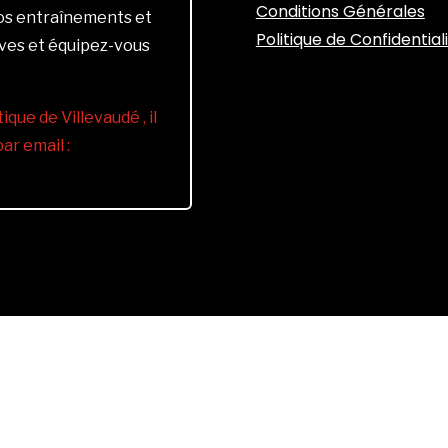
Conditions Générales
vos entraînements et
Politique de Confidential
ives et équipez-vous
ique de Villevaudé , il
r email :