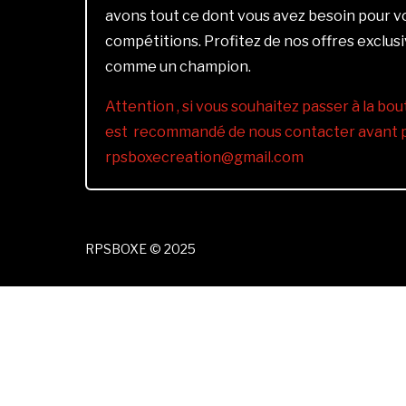
avons tout ce dont vous avez besoin pour 
compétitions. Profitez de nos offres exclus
comme un champion.
Attention , si vous souhaitez passer à la bout
est recommandé de nous contacter avant pa
rpsboxecreation@gmail.com
RPSBOXE © 2025