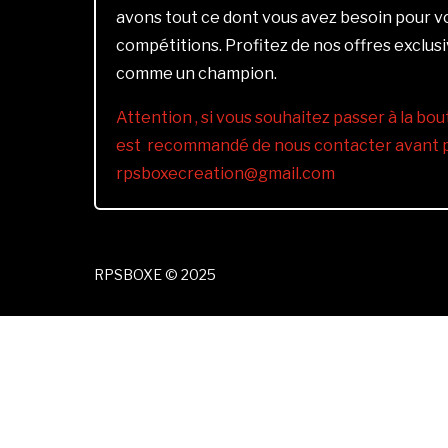
avons tout ce dont vous avez besoin pour 
compétitions. Profitez de nos offres exclus
comme un champion.
Attention , si vous souhaitez passer à la bout
est recommandé de nous contacter avant pa
rpsboxecreation@gmail.com
RPSBOXE © 2025