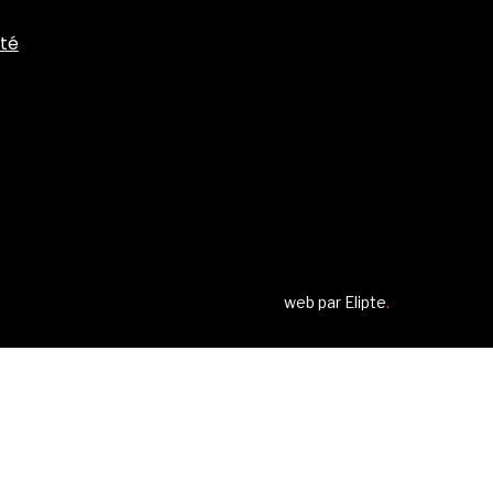
ité
web par
Elipte
.