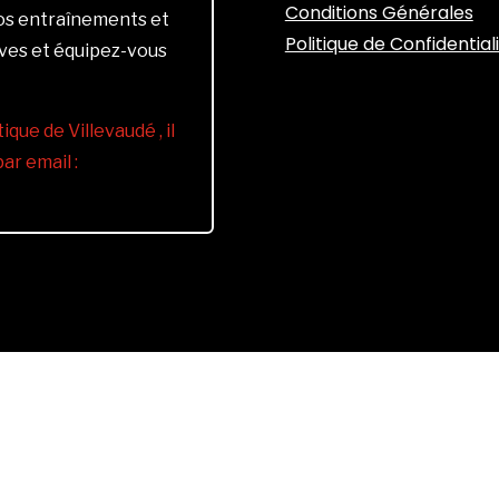
Conditions Générales
vos entraînements et
Politique de Confidential
ives et équipez-vous
ique de Villevaudé , il
r email :