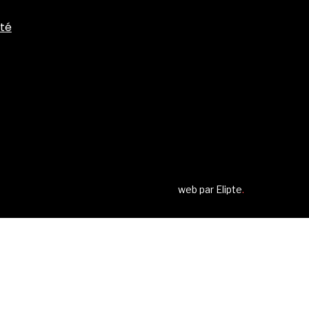
ité
web par
Elipte
.