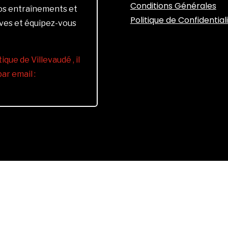
Conditions Générales
vos entraînements et
Politique de Confidential
ives et équipez-vous
ique de Villevaudé , il
r email :