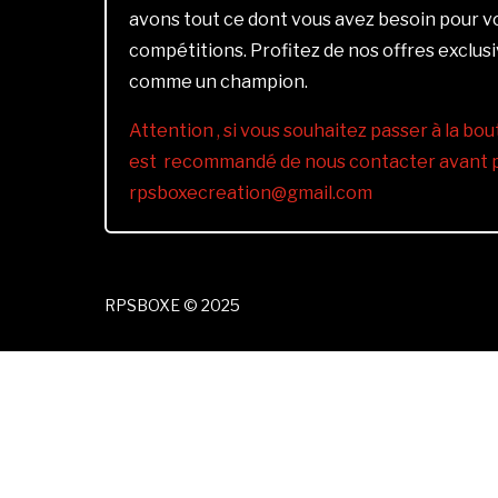
avons tout ce dont vous avez besoin pour 
compétitions. Profitez de nos offres exclus
comme un champion.
Attention , si vous souhaitez passer à la bout
est recommandé de nous contacter avant pa
rpsboxecreation@gmail.com
RPSBOXE © 2025