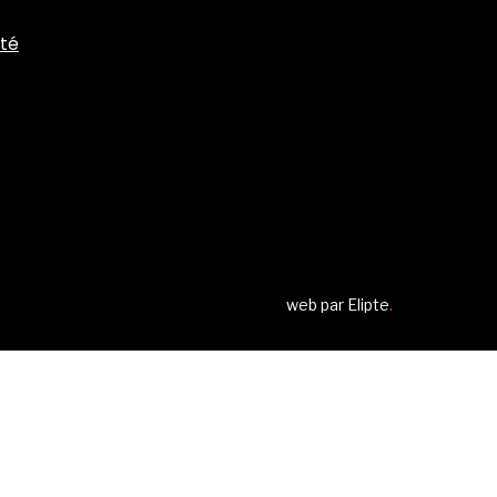
ité
web par
Elipte
.