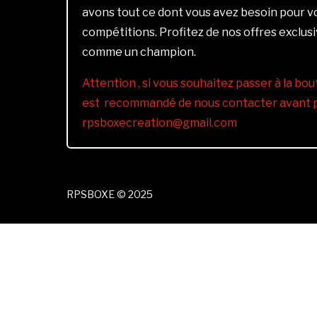
avons tout ce dont vous avez besoin pour 
compétitions. Profitez de nos offres exclus
comme un champion.
Attention , si vous souhaitez passer à la bout
est recommandé de nous contacter avant pa
rpsboxecreation@gmail.com
RPSBOXE © 2025