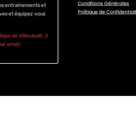
Conditions Générales
vos entraînements et
Politique de Confidential
ives et équipez-vous
ique de Villevaudé , il
r email :