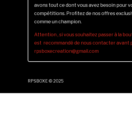
avons tout ce dont vous avez besoin pour 
compétitions. Profitez de nos offres exclus
comme un champion.
Attention , si vous souhaitez passer à la bout
est recommandé de nous contacter avant pa
rpsboxecreation@gmail.com
RPSBOXE © 2025