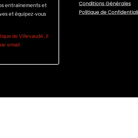
Conditions Générales
vos entraînements et
Politique de Confidential
ives et équipez-vous
ique de Villevaudé , il
r email :