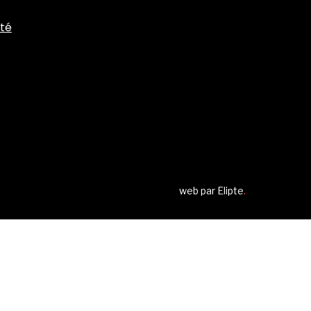
ité
web par
Elipte
.