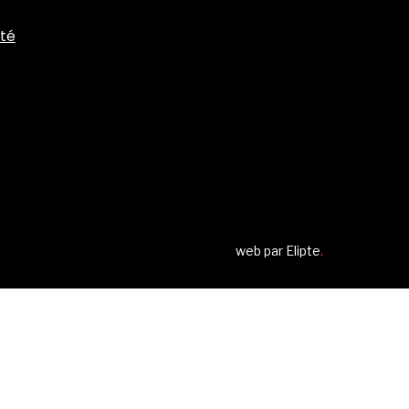
ité
web par
Elipte
.