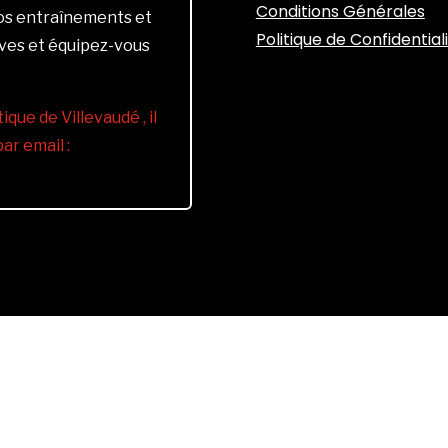
Conditions Générales
vos entraînements et
Politique de Confidential
ives et équipez-vous
ique de Villevaudé , il
r email :