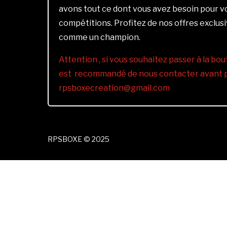
avons tout ce dont vous avez besoin pour 
compétitions. Profitez de nos offres exclus
comme un champion.
Attention , si vous souhaitez passer à la bout
est recommandé de nous contacter avant pa
rpsboxecreation@gmail.com
RPSBOXE © 2025