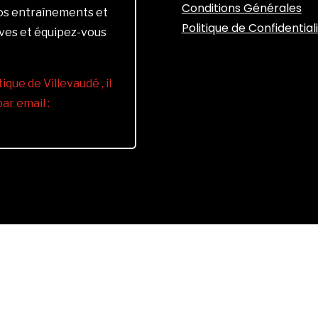
Conditions Générales
vos entraînements et
Politique de Confidential
ives et équipez-vous
ique de Villevaudé , il
r email :