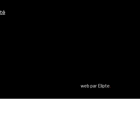
ité
web par
Elipte
.