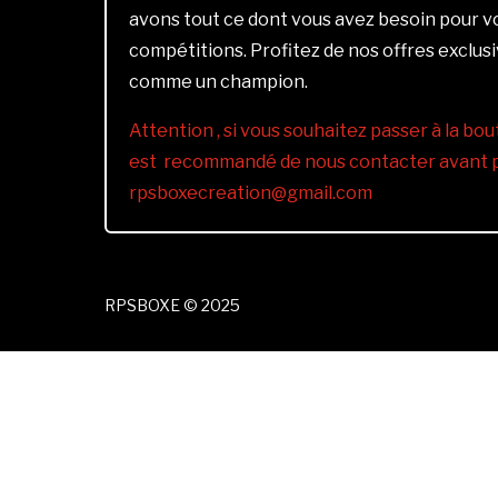
avons tout ce dont vous avez besoin pour 
compétitions. Profitez de nos offres exclus
comme un champion.
Attention , si vous souhaitez passer à la bout
est recommandé de nous contacter avant pa
rpsboxecreation@gmail.com
RPSBOXE © 2025