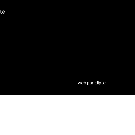
ité
web par
Elipte
.