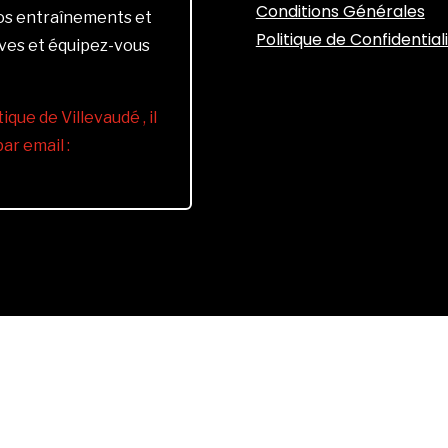
Conditions Générales
vos entraînements et
Politique de Confidential
ives et équipez-vous
ique de Villevaudé , il
r email :