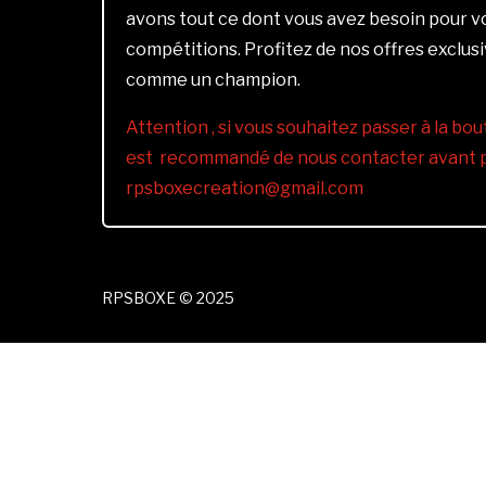
avons tout ce dont vous avez besoin pour 
compétitions. Profitez de nos offres exclus
comme un champion.
Attention , si vous souhaitez passer à la bout
est recommandé de nous contacter avant pa
rpsboxecreation@gmail.com
RPSBOXE © 2025