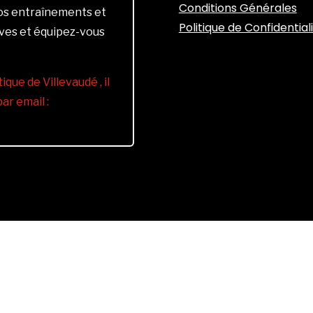
Conditions Générales
vos entraînements et
Politique de Confidential
ives et équipez-vous
ique de Villevaudé , il
r email :