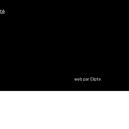
ité
web par
Elipte
.