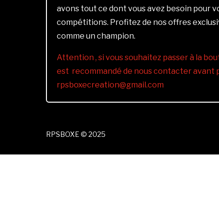
avons tout ce dont vous avez besoin pour 
compétitions. Profitez de nos offres exclus
comme un champion.
Attention , si vous souhaitez passer à la bout
est recommandé de nous contacter avant pa
rpsboxecreation@gmail.com
RPSBOXE © 2025