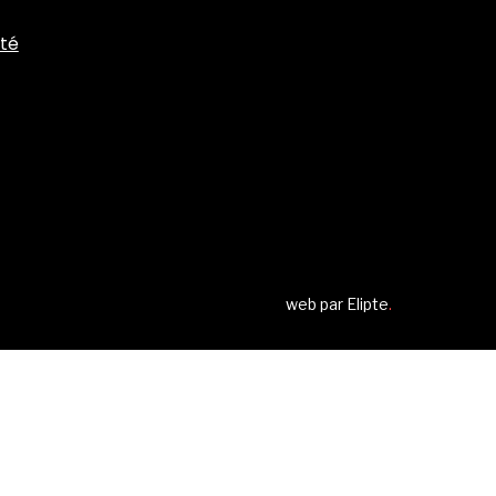
ité
web par
Elipte
.