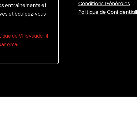
Conditions Générales
vos entraînements et
Politique de Confidential
ives et équipez-vous
ique de Villevaudé , il
r email :