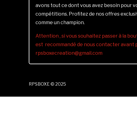
avons tout ce dont vous avez besoin pour 
compétitions. Profitez de nos offres exclus
comme un champion.
Attention , si vous souhaitez passer à la bout
est recommandé de nous contacter avant pa
rpsboxecreation@gmail.com
RPSBOXE © 2025