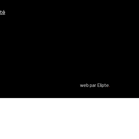
ité
web par
Elipte
.