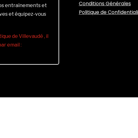
Conditions Générales
vos entraînements et
Politique de Confidential
ives et équipez-vous
ique de Villevaudé , il
r email :