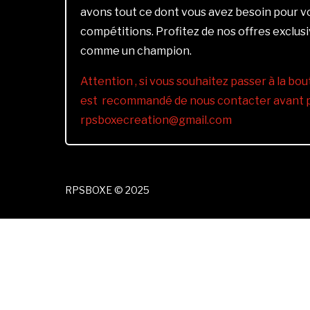
avons tout ce dont vous avez besoin pour 
compétitions. Profitez de nos offres exclus
comme un champion.
Attention , si vous souhaitez passer à la bout
est recommandé de nous contacter avant pa
rpsboxecreation@gmail.com
RPSBOXE © 2025