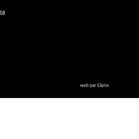
ité
web par
Elipte
.