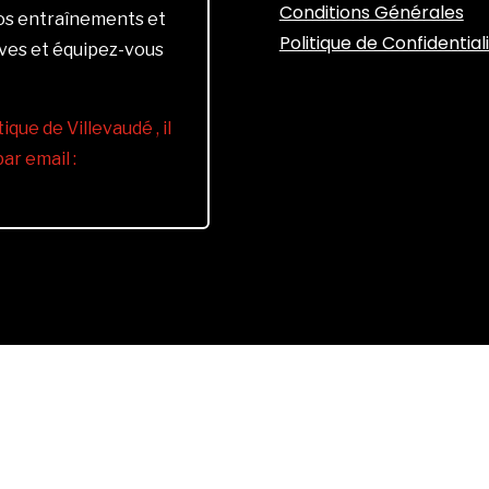
Conditions Générales
vos entraînements et
Politique de Confidential
ives et équipez-vous
ique de Villevaudé , il
r email :