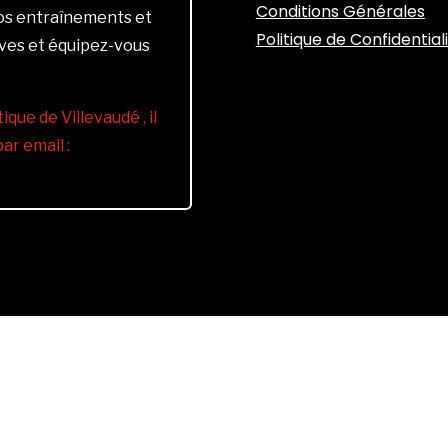
Conditions Générales
vos entraînements et
Politique de Confidential
ives et équipez-vous
ique de Villevaudé , il
r email :