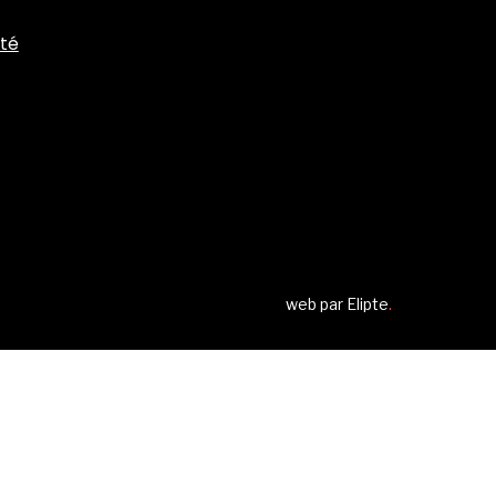
ité
web par
Elipte
.