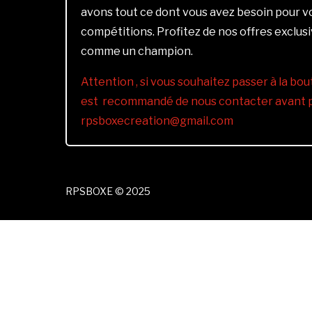
avons tout ce dont vous avez besoin pour 
compétitions. Profitez de nos offres exclus
comme un champion.
Attention , si vous souhaitez passer à la bout
est recommandé de nous contacter avant pa
rpsboxecreation@gmail.com
RPSBOXE © 2025