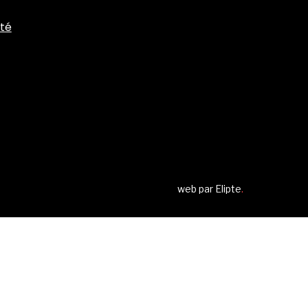
ité
web par
Elipte
.