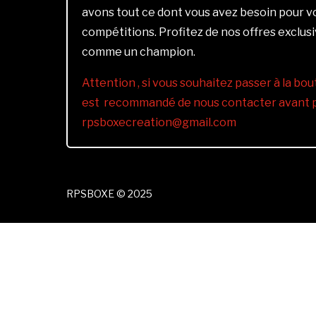
avons tout ce dont vous avez besoin pour 
compétitions. Profitez de nos offres exclus
comme un champion.
Attention , si vous souhaitez passer à la bout
est recommandé de nous contacter avant pa
rpsboxecreation@gmail.com
RPSBOXE © 2025