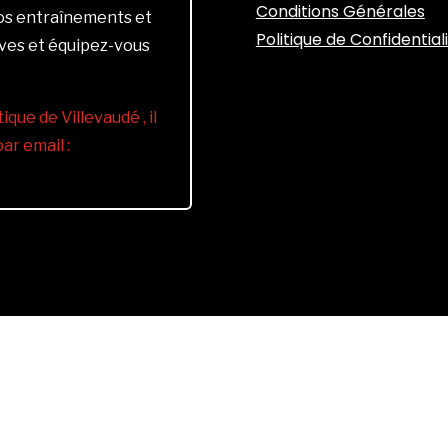
Conditions Générales
vos entraînements et
Politique de Confidential
ives et équipez-vous
ique de Villevaudé , il
r email :