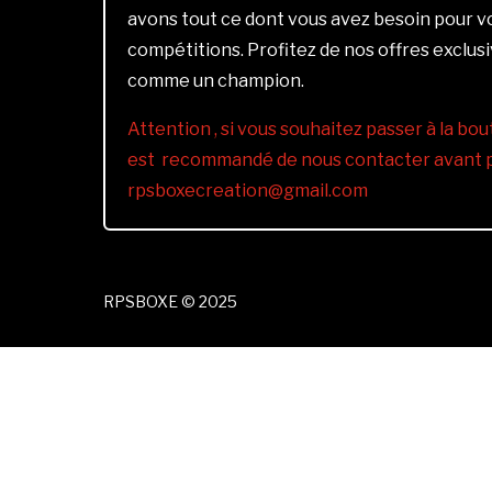
avons tout ce dont vous avez besoin pour 
compétitions. Profitez de nos offres exclus
comme un champion.
Attention , si vous souhaitez passer à la bout
est recommandé de nous contacter avant pa
rpsboxecreation@gmail.com
RPSBOXE © 2025