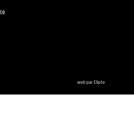
ité
web par
Elipte
.