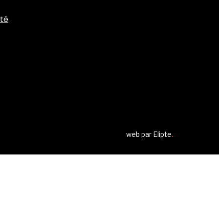
ité
web par
Elipte
.