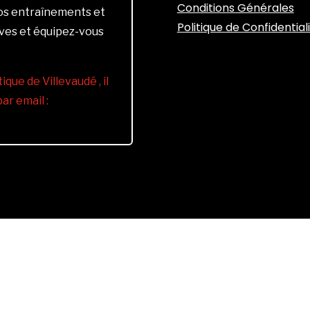
Conditions Générales
vos entraînements et
Politique de Confidential
ives et équipez-vous
ique de Villevaudé , il
r email :