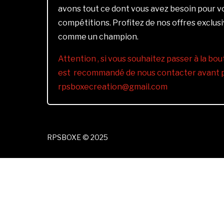
avons tout ce dont vous avez besoin pour 
compétitions. Profitez de nos offres exclus
comme un champion.
Attention , si vous souhaitez passer à la bout
est recommandé de nous contacter avant pa
rpsboxecreation@gmail.com
RPSBOXE © 2025