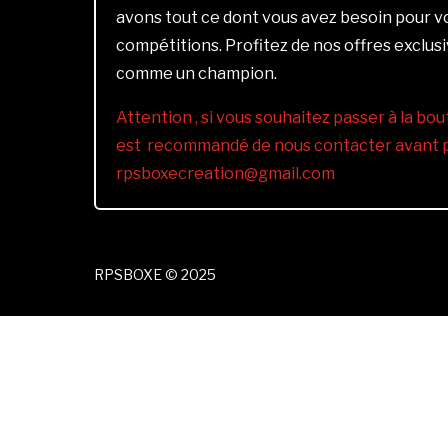
avons tout ce dont vous avez besoin pour 
compétitions. Profitez de nos offres exclus
comme un champion.
Attention , si vous souhaitez passer à la bout
est recommandé de nous contacter avant pa
rpsboxecreation@gmail.com
RPSBOXE © 2025