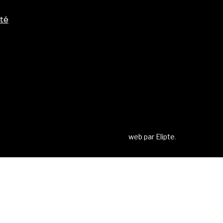
ité
web par
Elipte
.