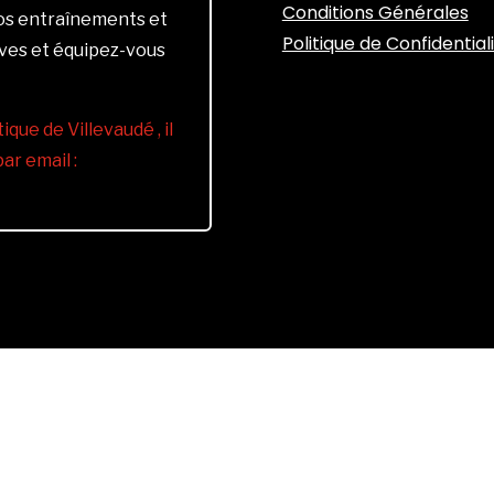
Conditions Générales
vos entraînements et
Politique de Confidential
ives et équipez-vous
ique de Villevaudé , il
r email :