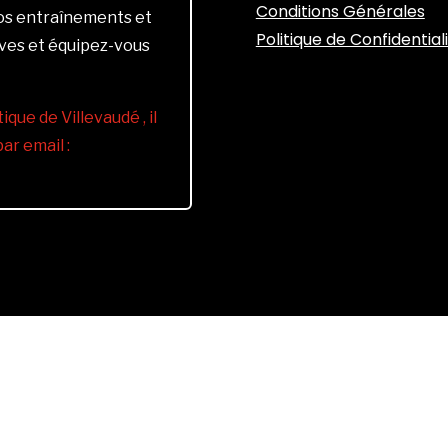
Conditions Générales
vos entraînements et
Politique de Confidential
ives et équipez-vous
ique de Villevaudé , il
r email :