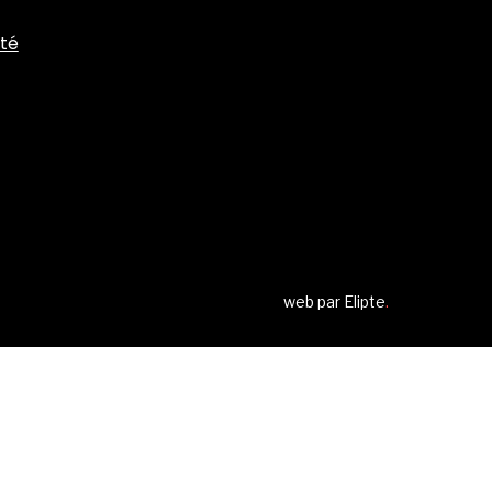
ité
web par
Elipte
.