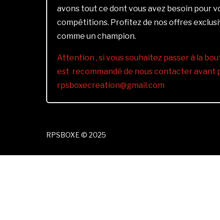
avons tout ce dont vous avez besoin pour 
compétitions. Profitez de nos offres exclus
comme un champion.
Attention , si vous souhaitez passer à la bout
est recommandé de nous contacter avant pa
rpsboxecreation@gmail.com
RPSBOXE © 2025