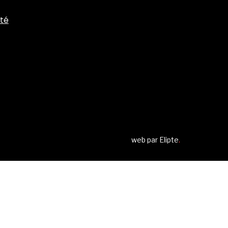
ité
web par
Elipte
.