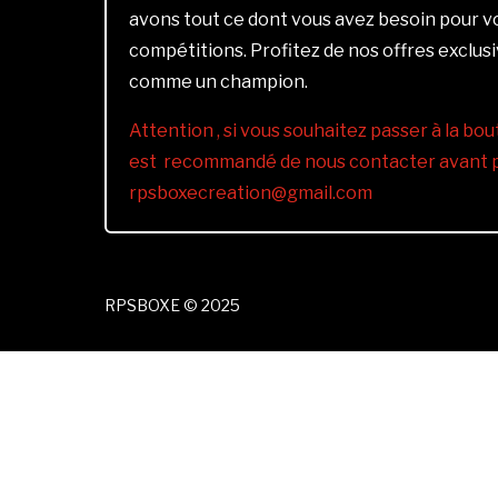
avons tout ce dont vous avez besoin pour 
compétitions. Profitez de nos offres exclus
comme un champion.
Attention , si vous souhaitez passer à la bout
est recommandé de nous contacter avant pa
rpsboxecreation@gmail.com
RPSBOXE © 2025