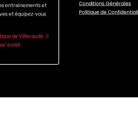
Conditions Générales
vos entraînements et
Politique de Confidential
ives et équipez-vous
ique de Villevaudé , il
r email :