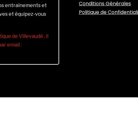
Conditions Générales
vos entraînements et
Politique de Confidential
ives et équipez-vous
ique de Villevaudé , il
r email :