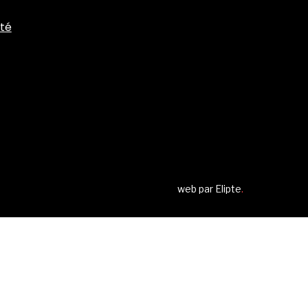
ité
web par
Elipte
.