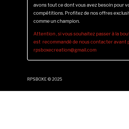
avons tout ce dont vous avez besoin pour 
compétitions. Profitez de nos offres exclus
comme un champion.
Attention , si vous souhaitez passer à la bout
est recommandé de nous contacter avant pa
rpsboxecreation@gmail.com
RPSBOXE © 2025