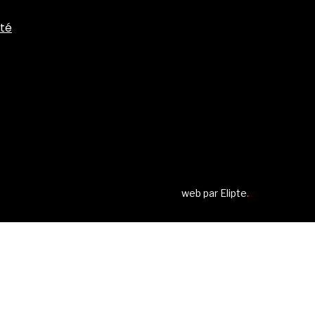
ité
web par
Elipte
.