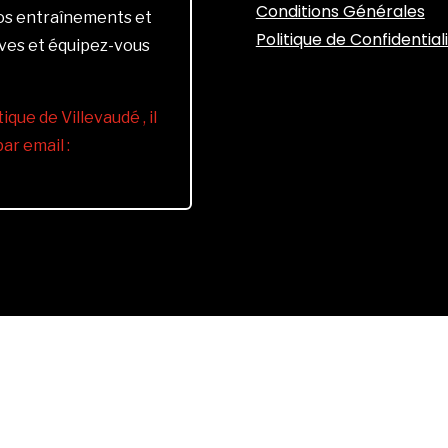
Conditions Générales
vos entraînements et
Politique de Confidential
ives et équipez-vous
ique de Villevaudé , il
r email :