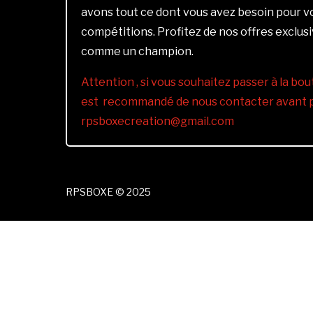
avons tout ce dont vous avez besoin pour 
compétitions. Profitez de nos offres exclus
comme un champion.
Attention , si vous souhaitez passer à la bout
est recommandé de nous contacter avant pa
rpsboxecreation@gmail.com
RPSBOXE © 2025