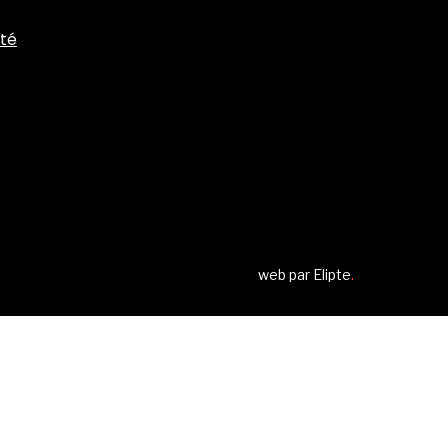
ité
web par
Elipte
.