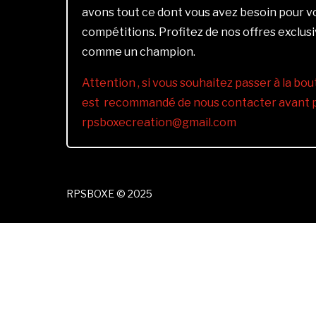
avons tout ce dont vous avez besoin pour 
compétitions. Profitez de nos offres exclus
comme un champion.
Attention , si vous souhaitez passer à la bout
est recommandé de nous contacter avant pa
rpsboxecreation@gmail.com
RPSBOXE © 2025