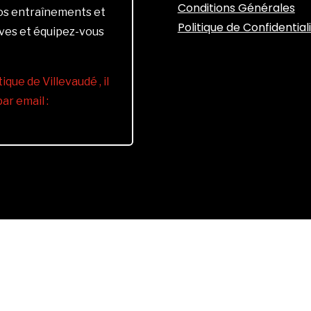
Conditions Générales
vos entraînements et
Politique de Confidential
ives et équipez-vous
ique de Villevaudé , il
r email :