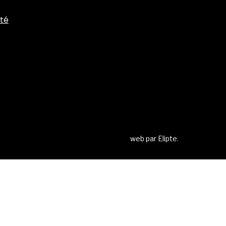
ité
web par
Elipte
.