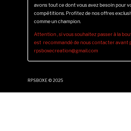
avons tout ce dont vous avez besoin pour 
compétitions. Profitez de nos offres exclus
comme un champion.
Attention , si vous souhaitez passer à la bout
est recommandé de nous contacter avant pa
rpsboxecreation@gmail.com
RPSBOXE © 2025