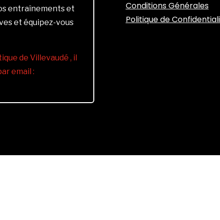
Conditions Générales
vos entraînements et
Politique de Confidential
ives et équipez-vous
ique de Villevaudé , il
r email :