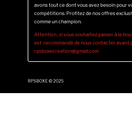
avons tout ce dont vous avez besoin pour 
compétitions. Profitez de nos offres exclus
comme un champion.
Attention , si vous souhaitez passer à la bout
est recommandé de nous contacter avant pa
rpsboxecreation@gmail.com
RPSBOXE © 2025