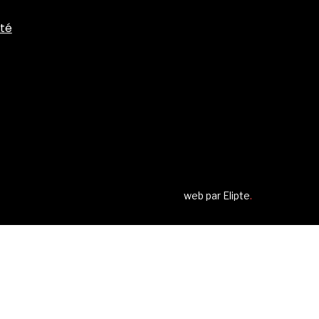
ité
web par
Elipte
.