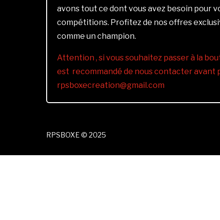
avons tout ce dont vous avez besoin pour 
compétitions. Profitez de nos offres exclus
comme un champion.
Attention , si vous souhaitez passer à la bout
est recommandé de nous contacter avant pa
rpsboxecreation@gmail.com
RPSBOXE © 2025