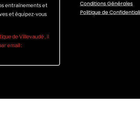
Conditions Générales
vos entraînements et
Politique de Confidential
ives et équipez-vous
ique de Villevaudé , il
r email :