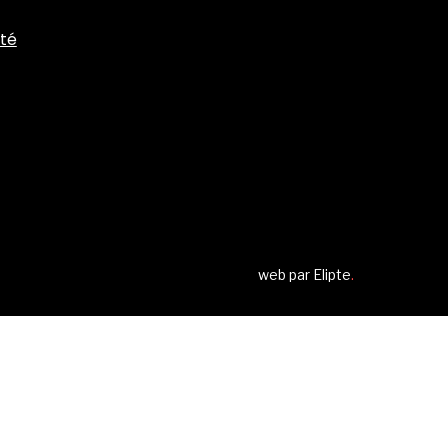
ité
web par
Elipte
.