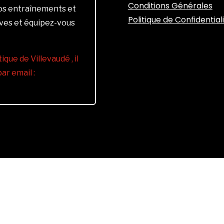
Conditions Générales
vos entraînements et
Politique de Confidential
ives et équipez-vous
ique de Villevaudé , il
r email :