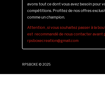
avons tout ce dont vous avez besoin pour 
compétitions. Profitez de nos offres exclus
comme un champion.
Attention , si vous souhaitez passer à la bout
est recommandé de nous contacter avant pa
rpsboxecreation@gmail.com
RPSBOXE © 2025