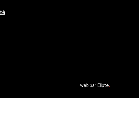
ité
web par
Elipte
.