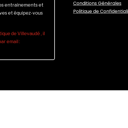
Conditions Générales
vos entraînements et
Politique de Confidential
ives et équipez-vous
ique de Villevaudé , il
r email :