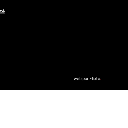
ité
web par
Elipte
.