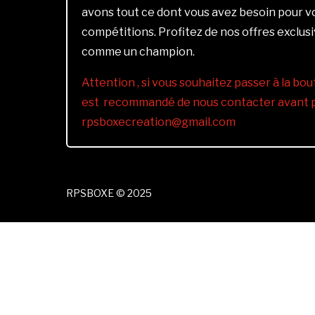
avons tout ce dont vous avez besoin pour 
compétitions. Profitez de nos offres exclus
comme un champion.
Attention , si vous souhaitez passer à la bout
est recommandé de nous contacter avant pa
rpsboxecreation@gmail.com
RPSBOXE © 2025