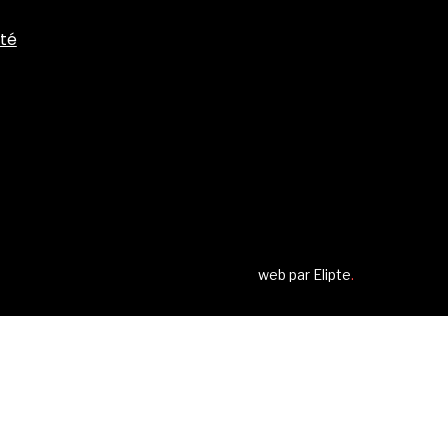
ité
web par
Elipte
.