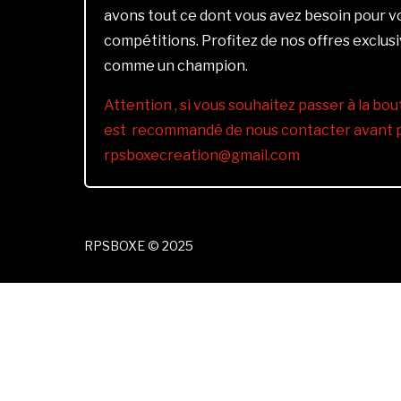
avons tout ce dont vous avez besoin pour 
compétitions. Profitez de nos offres exclus
comme un champion.
Attention , si vous souhaitez passer à la bout
est recommandé de nous contacter avant pa
rpsboxecreation@gmail.com
RPSBOXE © 2025