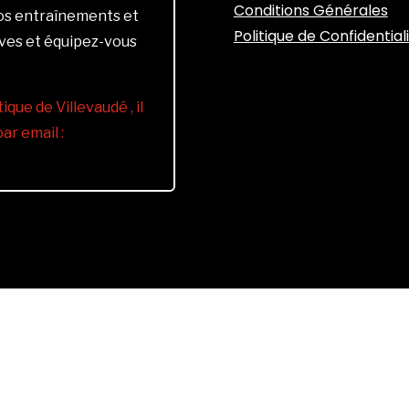
Conditions Générales
vos entraînements et
Politique de Confidential
ives et équipez-vous
ique de Villevaudé , il
r email :