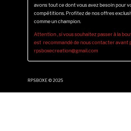
avons tout ce dont vous avez besoin pour 
compétitions. Profitez de nos offres exclus
comme un champion.
Attention , si vous souhaitez passer à la bout
est recommandé de nous contacter avant pa
rpsboxecreation@gmail.com
RPSBOXE © 2025