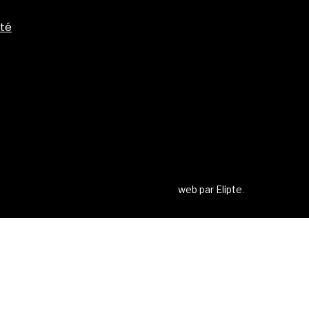
ité
web par
Elipte
.