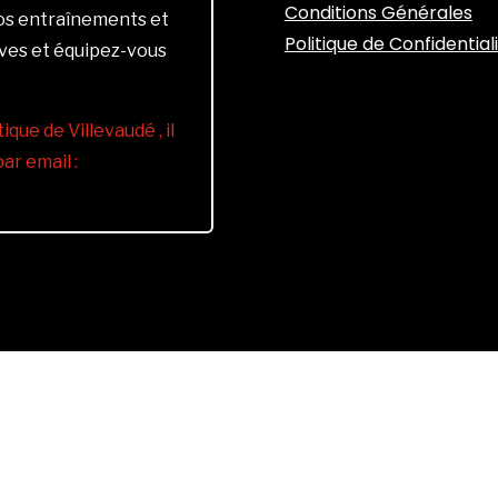
Conditions Générales
vos entraînements et
Politique de Confidential
ives et équipez-vous
ique de Villevaudé , il
r email :