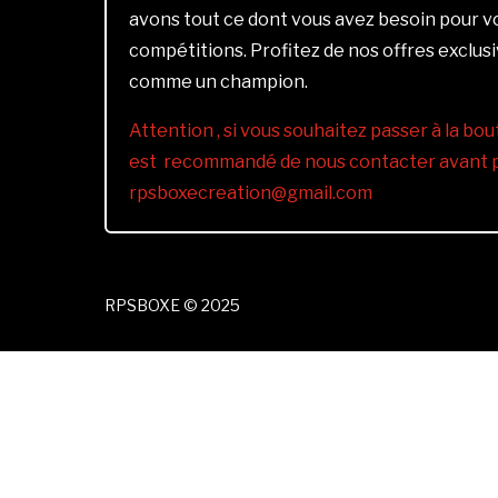
avons tout ce dont vous avez besoin pour 
compétitions. Profitez de nos offres exclus
comme un champion.
Attention , si vous souhaitez passer à la bout
est recommandé de nous contacter avant pa
rpsboxecreation@gmail.com
RPSBOXE © 2025