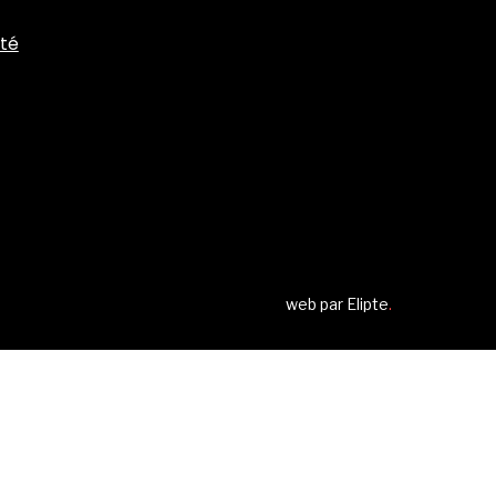
ité
web par
Elipte
.