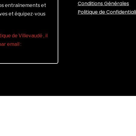
Conditions Générales
vos entraînements et
Politique de Confidential
ives et équipez-vous
ique de Villevaudé , il
r email :