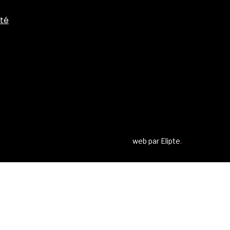
ité
web par
Elipte
.