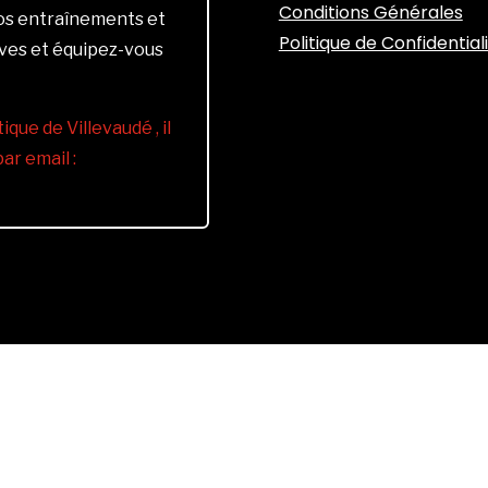
Conditions Générales
vos entraînements et
Politique de Confidential
ives et équipez-vous
ique de Villevaudé , il
r email :