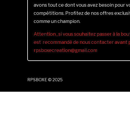
avons tout ce dont vous avez besoin pour 
compétitions. Profitez de nos offres exclus
comme un champion.
Attention , si vous souhaitez passer à la bout
est recommandé de nous contacter avant pa
rpsboxecreation@gmail.com
RPSBOXE © 2025