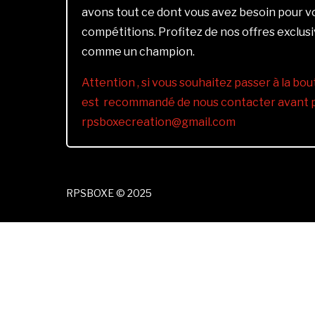
avons tout ce dont vous avez besoin pour 
compétitions. Profitez de nos offres exclus
comme un champion.
Attention , si vous souhaitez passer à la bout
est recommandé de nous contacter avant pa
rpsboxecreation@gmail.com
RPSBOXE © 2025