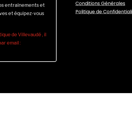
Conditions Générales
vos entraînements et
Politique de Confidential
ives et équipez-vous
ique de Villevaudé , il
r email :