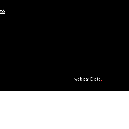
ité
web par
Elipte
.