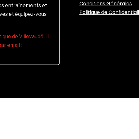
Conditions Générales
vos entraînements et
Politique de Confidential
ives et équipez-vous
ique de Villevaudé , il
r email :