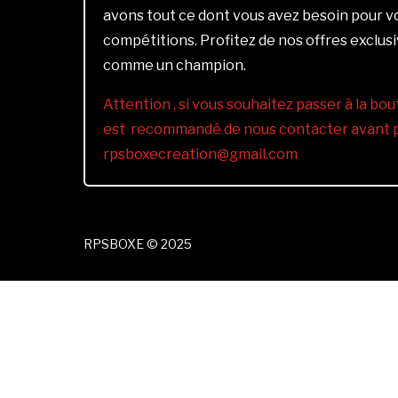
avons tout ce dont vous avez besoin pour 
compétitions. Profitez de nos offres exclus
comme un champion.
Attention , si vous souhaitez passer à la bout
est recommandé de nous contacter avant pa
rpsboxecreation@gmail.com
RPSBOXE © 2025