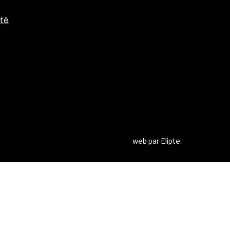
ité
web par
Elipte
.