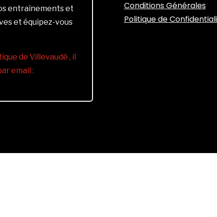
Conditions Générales
vos entraînements et
Politique de Confidential
ives et équipez-vous
ique de Villevaudé , il
r email :