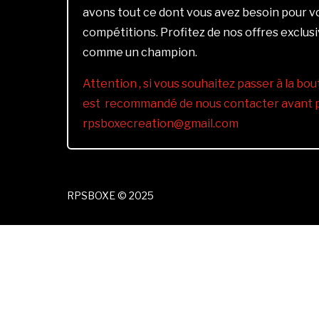
avons tout ce dont vous avez besoin pour 
compétitions. Profitez de nos offres exclus
comme un champion.
Attention , si vous souhaitez passer à la bout
est recommandé de nous contacter avant pa
rpsboxecreation@gmail.com
RPSBOXE © 2025