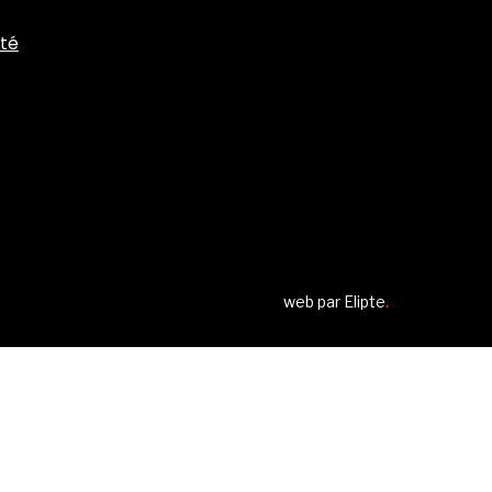
ité
web par
Elipte
.