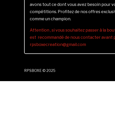
avons tout ce dont vous avez besoin pour 
compétitions. Profitez de nos offres exclus
comme un champion.
Attention , si vous souhaitez passer à la bout
est recommandé de nous contacter avant pa
rpsboxecreation@gmail.com
RPSBOXE © 2025