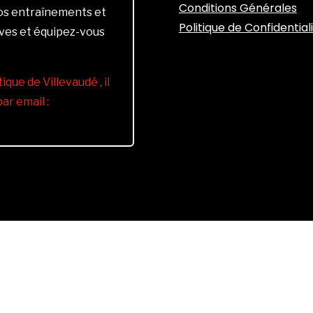
Conditions Générales
vos entraînements et
Politique de Confidential
ives et équipez-vous
ique de Villevaudé , il
r email :