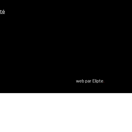
ité
web par
Elipte
.