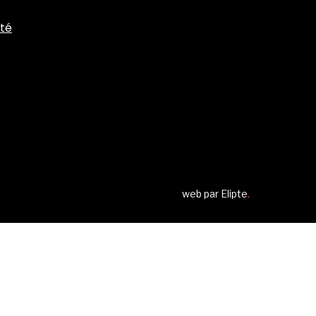
ité
web par
Elipte
.