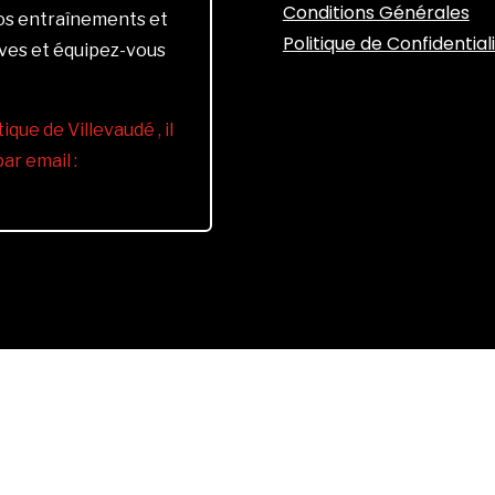
Conditions Générales
vos entraînements et
Politique de Confidential
ives et équipez-vous
ique de Villevaudé , il
r email :