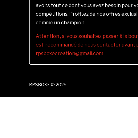
avons tout ce dont vous avez besoin pour 
compétitions. Profitez de nos offres exclus
comme un champion.
Attention , si vous souhaitez passer à la bout
est recommandé de nous contacter avant pa
rpsboxecreation@gmail.com
RPSBOXE © 2025