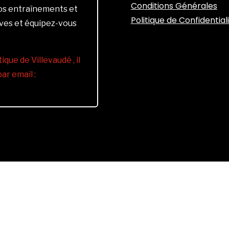
Conditions Générales
vos entraînements et
Politique de Confidential
ives et équipez-vous
ique de Villevaudé , il
r email :