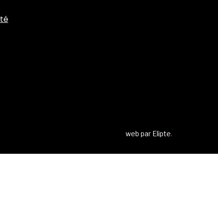
ité
web par
Elipte
.