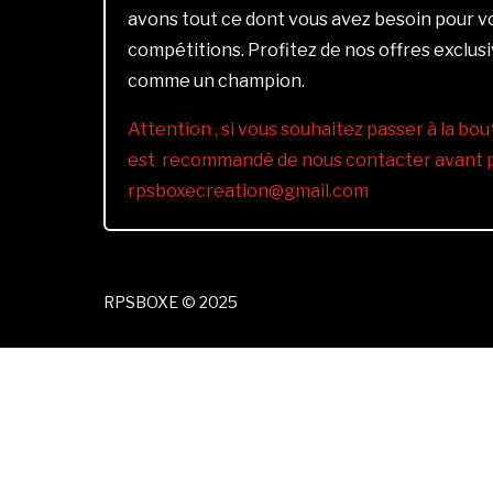
avons tout ce dont vous avez besoin pour 
compétitions. Profitez de nos offres exclus
comme un champion.
Attention , si vous souhaitez passer à la bout
est recommandé de nous contacter avant pa
rpsboxecreation@gmail.com
RPSBOXE © 2025