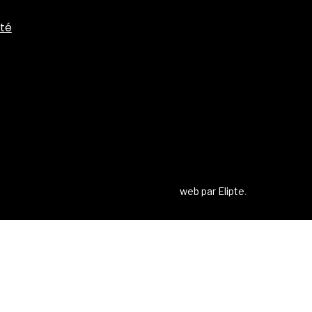
ité
web par
Elipte
.