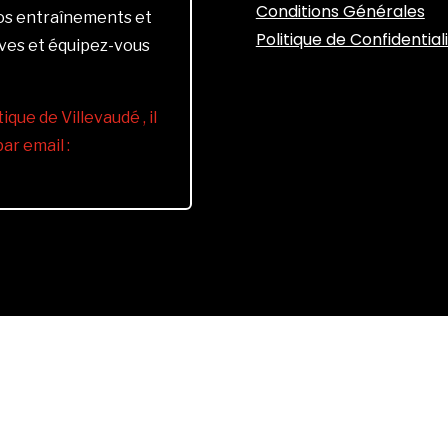
Conditions Générales
vos entraînements et
Politique de Confidential
ives et équipez-vous
ique de Villevaudé , il
r email :