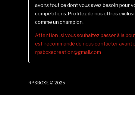
avons tout ce dont vous avez besoin pour 
compétitions. Profitez de nos offres exclus
comme un champion.
Attention , si vous souhaitez passer à la bout
est recommandé de nous contacter avant pa
rpsboxecreation@gmail.com
RPSBOXE © 2025