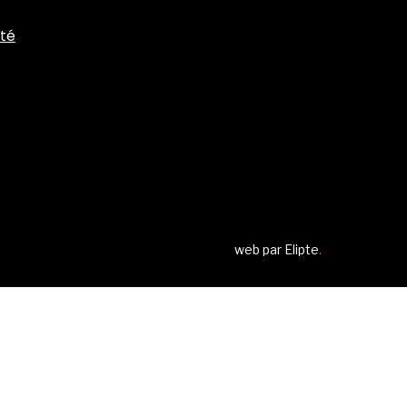
ité
web par
Elipte
.