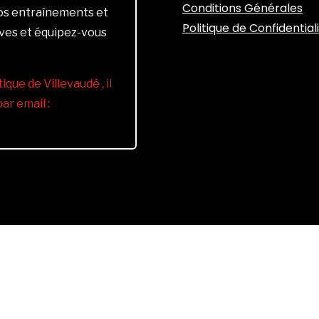
Conditions Générales
vos entraînements et
Politique de Confidential
ives et équipez-vous
ique de Villevaudé , il
r email :