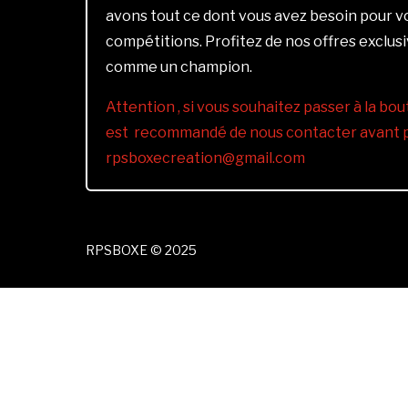
avons tout ce dont vous avez besoin pour 
compétitions. Profitez de nos offres exclus
comme un champion.
Attention , si vous souhaitez passer à la bout
est recommandé de nous contacter avant pa
rpsboxecreation@gmail.com
RPSBOXE © 2025