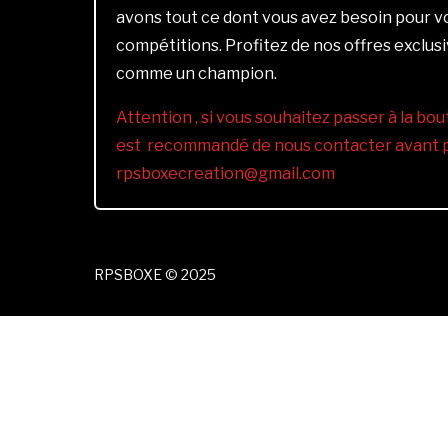
avons tout ce dont vous avez besoin pour 
compétitions. Profitez de nos offres exclus
comme un champion.
Attention , si vous souhaitez passer à la bout
est recommandé de nous contacter avant pa
rpsboxecreation@gmail.com
RPSBOXE © 2025