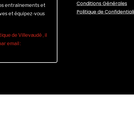
Conditions Générales
vos entraînements et
Politique de Confidential
ives et équipez-vous
ique de Villevaudé , il
r email :