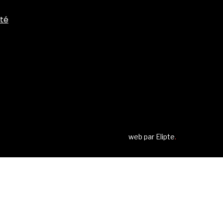
ité
web par
Elipte
.