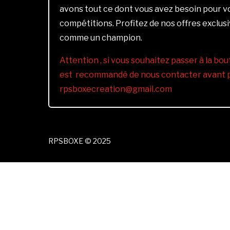
avons tout ce dont vous avez besoin pour 
compétitions. Profitez de nos offres exclus
comme un champion.
Attention , si vous souhaitez passer à la bout
est recommandé de nous contacter avant pa
rpsboxecreation@gmail.com
RPSBOXE © 2025