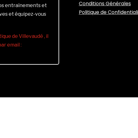
Conditions Générales
vos entraînements et
Politique de Confidential
ives et équipez-vous
ique de Villevaudé , il
r email :