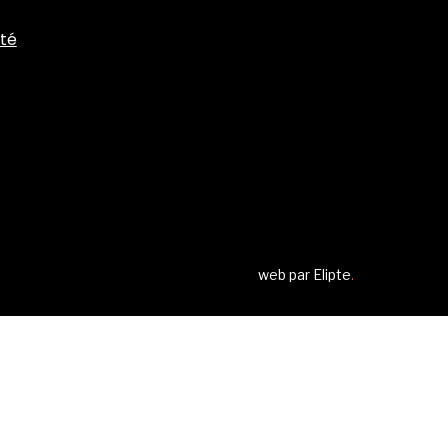
ité
web par
Elipte
.